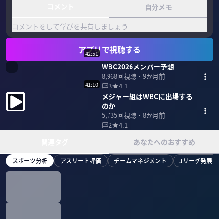
コメント
自分メモ
コメントをして学びを共有しましょう
アプリで視聴する
42:51
WBC2026メンバー予想
8,968
回視聴・
9か月前
41:10
3
4.1
メジャー組はWBCに出場する
のか
5,735
回視聴・
8か月前
2
4.1
関連タグ
あなたへのおすすめ
スポーツ分析
アスリート評価
チームマネジメント
Jリーグ発展