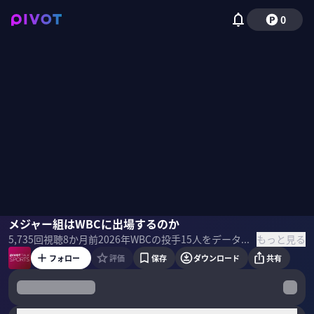
0
古内義明
メジャー組はWBCに出場するのか
里崎智也
林佑香
山田隼哉
西川典孝
もっと見る
5,735
回視聴
8か月前
2026年WBCの投手15人をデータとプロの視点から徹底予想。大谷翔平や山本由伸は出場するのか。 ＜ゲスト＞ 里崎智也｜野球解説者 鳴門工業高から帝京大学を経て、98年のドラフト2位で千葉ロッテに入団。 第1回WBCでは正捕手として日本を世界一に導き、ベストナインにも選出された。 古内義明｜MLBアナリスト メジャー取材歴30年。立教大学野球部出身。WBCは第1回から取材。 山田隼哉｜データスタジアム・アナリスト 2017年・2023年のWBCで日本代表チームに帯同。 アナリストとして対戦相手のスカウティングや選手への情報伝達を担当した。 シーズン中はプロチームのデータ分析支援を行う。 林佑香｜野球好きお天気キャスター ロサンゼルス出身。当時は球場によく足を運び、試合結果をノートに書くほど大の野球好き。 ＜サムネイル＞ 写真：istock
フォロー
評価
保存
ダウンロード
共有