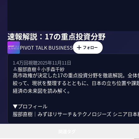
速報解説：17の重点投資分野
PIVOT TALK BUSINESS
フォロー
1.4万
回視聴
2025年11月11日
服部直樹
小手森千紗
高市政権が決定した17の重点投資分野を徹底解説。全
絞って、現状を整理するとともに、日本の立ち位置や課
経済の未来図を読み解く。

▼プロフィール

服部直樹｜みずほリサーチ＆テクノロジーズ シニア日本経済
関連タグ