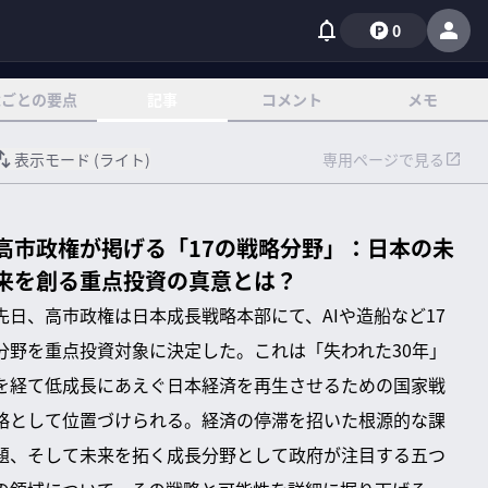
0
章ごとの要点
記事
コメント
メモ
表示モード (
ライト
)
専用ページで見る
高市政権が掲げる「17の戦略分野」：日本の未
来を創る重点投資の真意とは？
先日、高市政権は日本成長戦略本部にて、AIや造船など17
分野を重点投資対象に決定した。これは「失われた30年」
を経て低成長にあえぐ日本経済を再生させるための国家戦
略として位置づけられる。経済の停滞を招いた根源的な課
題、そして未来を拓く成長分野として政府が注目する五つ