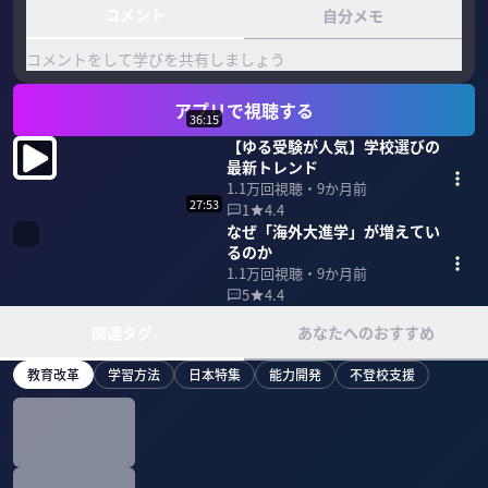
コメント
自分メモ
コメントをして学びを共有しましょう
アプリで視聴する
36:15
【ゆる受験が人気】学校選びの
最新トレンド
1.1万
回視聴・
9か月前
27:53
1
4.4
なぜ「海外大進学」が増えてい
るのか
1.1万
回視聴・
9か月前
5
4.4
関連タグ
あなたへのおすすめ
教育改革
学習方法
日本特集
能力開発
不登校支援