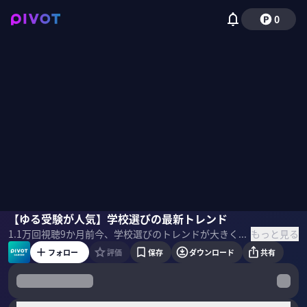
0
井上修
【ゆる受験が人気】学校選びの最新トレンド
もっと見る
1.1万
回視聴
9か月前
今、学校選びのトレンドが大きく様変わりしている。これからの社会で求められる力と「理想の学校」とは？増加する「高大連携」や「海外大進学」の実態は？教育アナリストの井上修氏に聞いた。 ▼プロフィール 井上修｜教育アナリスト 横浜国立大学卒業後、株式会社日能研に入社。中学受験、中高一貫校の教育、大学入試、大学の教育内容について調査や発信を行いながら、中学受験雑誌『進学レーダー』編集長を担当。日能研退職後、2025年より茗溪学園の校長補佐に就任。インターナショナル・エデュケーション・ラボの教育アナリスト・上席研究員、神奈川歯科大学・特任教授としても活動。 ＜目次＞
フォロー
評価
保存
ダウンロード
共有