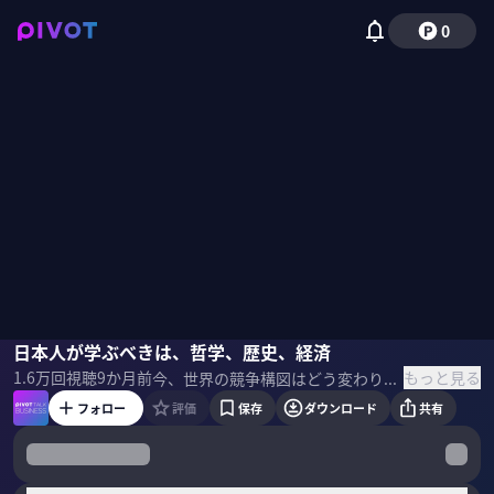
0
田村耕太郎
日本人が学ぶべきは、哲学、歴史、経済
佐々木紀彦
もっと見る
1.6万
回視聴
9か月前
今、世界の競争構図はどう変わりつつあるのか？なぜ米国は日本を求めるのか？高市政権下で日本経済はどう進化するのか？新しい時代に、日本の大人と子どもはどう学ぶべきか？地政学のプロである、田村耕太郎・シンガポール国立大学リー・クアンユー公共政策大学院兼任教授に聞いた。 ＜ゲスト＞ 田村耕太郎｜シンガポール国立大学 リー・クアンユー公共政策大学院 兼任教授 早大卒後、慶大MBA、イェール大院等修了。山一證券、大阪日日新聞社長を経て参院議員。第1次安倍内閣で内閣府政務官を務める。14年よりシンガポール国立大兼任教授。22年よりカリフォルニア大でも主宰。地政学講座の修了生は600名を超える。メルマガを配信中:
フォロー
評価
保存
ダウンロード
共有