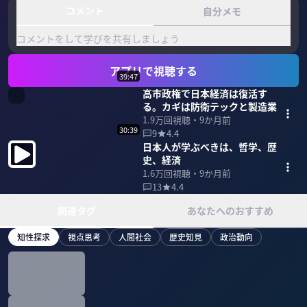
コメント
自分メモ
コメントをして学びを共有しましょう
アプリで視聴する
39:47
高市政権で日本経済は復活す
る。カギは防衛テックと製造業
1.9万
回視聴・
9か月前
30:39
9
4.4
日本人が学ぶべきは、哲学、歴
史、経済
1.6万
回視聴・
9か月前
13
4.4
関連タグ
あなたへのおすすめ
知性探求
視点思考
人間社会
歴史知見
政治動向