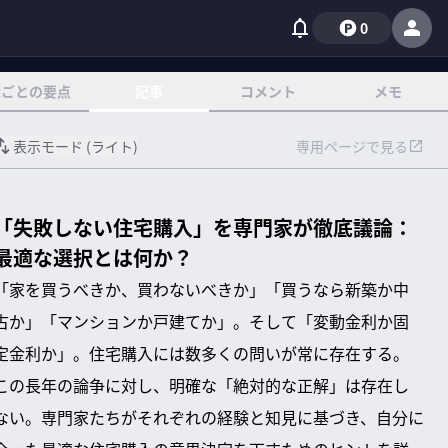
0
章ごとの要点
記事
コメント
メモ
表示モード (
ライト
)
専用ページで見る
「失敗しない住宅購入」を専門家が徹底議論：
最適な選択とは何か？
「家を買うべきか、買わないべきか」「買うなら新築か中
古か」「マンションか戸建てか」。そして「変動金利か固
定金利か」。住宅購入には数多くの問いが常に存在する。
この長年の論争に対し、明確な「絶対的な正解」は存在し
ない。専門家たちがそれぞれの経験と知見に基づき、自分に