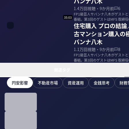
バンナ八木
1.4万
回視聴・
9か月前
6
FP1級芸人サバンナ八木がゲスト
35:03
番組。第3回のゲストはMFS 取締役
住宅購入 プロの結
古...
古マンション購入の
バンナ八木
1.1万
回視聴・
9か月前
8
FP1級芸人サバンナ八木がゲスト
番組。第3回のゲストはMFS 取締
によ...
関連タグ
円安影響
不動産市場
資産運用
金銭思考
財務