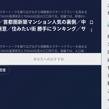
とマネートークを繰り広げながら視聴者のマネーリテラシーを高める
CMOの塩澤崇氏とTERASS社長の江口亮介氏。前編では、新築VS中
論／首都圏新築マンション人気の裏側／中
極意／住みたい街 勝手にランキング／サ
とマネートークを繰り広げながら視聴者のマネーリテラシーを高める
役CMOの塩澤崇氏とTERASS社長の江口亮介氏。後編では、人口減少
あなたへのおすすめ
管理