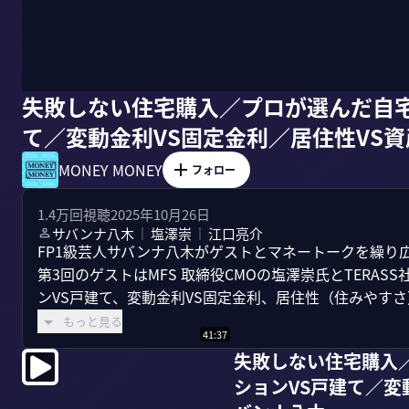
失敗しない住宅購入／プロが選んだ自宅
て／変動金利VS固定金利／居住性VS
MONEY MONEY
フォロー
1.4万
回視聴
2025年10月26日
サバンナ八木
塩澤崇
江口亮介
｜
｜
FP1級芸人サバンナ八木がゲストとマネートークを繰り
第3回のゲストはMFS 取締役CMOの塩澤崇氏とTERA
ンVS戸建て、変動金利VS固定金利、居住性（住みやすさ）
もっと見る
41:37
失敗しない住宅購入
ションVS戸建て／変