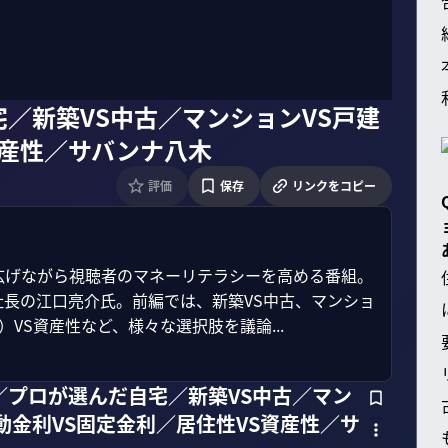
／新築VS中古／マンションVS戸建
資産性／サバンナ八木
評価
保存
リンクをコピー
広げながら視聴者のマネーリテラシーを高める番組。
SS社長の江口亮介氏。前編では、新築VS中古、マンショ
VS資産性など、様々な選択肢を議論...
／プロが選んだ自宅／新築VS中古／マン
動金利VS固定金利／居住性VS資産性／サ