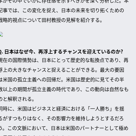
本がその中でいかに存在感を示すべきかを深く分析した。本
記事では、この変化を捉え、日本の未来を切り拓くための
戦略的視点について田村教授の見解を紹介する。
Q. 日本はなぜ今、再浮上するチャンスを迎えているのか?
現在の国際情勢は、日本にとって歴史的な転換点であり、再
浮上の大きなチャンスと捉えることができる。最大の要因
は米国の孤立主義への回帰だ。米国は歴史的に見てその半
数以上の期間が孤立主義の時代であり、この動向は自然なも
のと解釈される。
同時に、米国はビジネスと経済における「一人勝ち」を揺
るがすつもりはなく、その影響力を維持しようとするだろ
う。この文脈において、日本は米国のパートナーとして極め