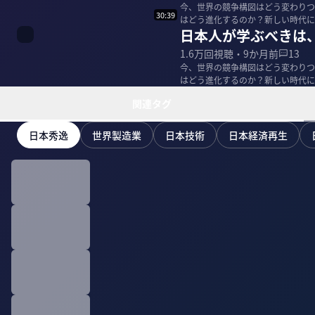
今、世界の競争構図はどう変わりつ
30:39
はどう進化するのか？新しい時代に
日本人が学ぶべきは
村耕太郎・シンガ...
1.6万
回視聴・
9か月前
13
今、世界の競争構図はどう変わりつ
はどう進化するのか？新しい時代に
村耕太郎・シンガ...
関連タグ
日本秀逸
世界製造業
日本技術
日本経済再生