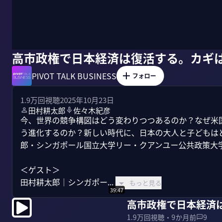
高市政権で日本経済は復活する。カギ
PIVOT TALK BUSINESS
フォロー
1.9万
回視聴
2025年10月23日
田村耕太郎
佐々木紀彦
今、世界の競争構図はどう変わりつつあるのか？なぜ米
う進化するのか？新しい時代に、日本の大人と子どもは
郎・シンガポール国立大学リー・クアンユー公共政策大学
＜ゲスト＞

田村耕太郎｜シンガポー...
もっと見る
39:47
高市政権で日本経済
1.9万
回視聴・
9か月前
9