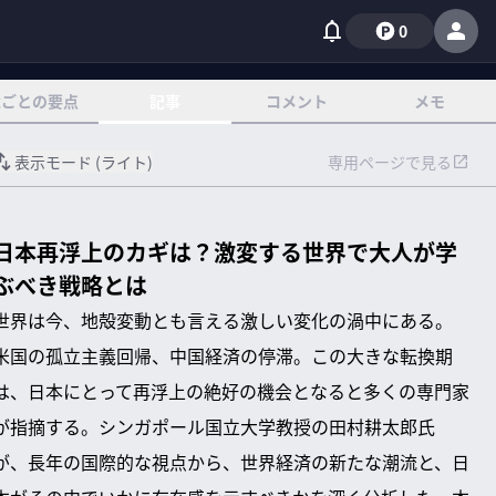
0
章ごとの要点
記事
コメント
メモ
表示モード (
ライト
)
専用ページで見る
日本再浮上のカギは？激変する世界で大人が学
ぶべき戦略とは
世界は今、地殻変動とも言える激しい変化の渦中にある。
米国の孤立主義回帰、中国経済の停滞。この大きな転換期
は、日本にとって再浮上の絶好の機会となると多くの専門家
が指摘する。シンガポール国立大学教授の田村耕太郎氏
が、長年の国際的な視点から、世界経済の新たな潮流と、日