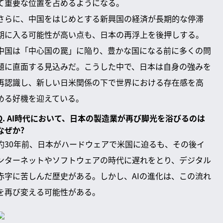
て重要な位置を占めるようになる。
さらに、中国をはじめとする新興国の経済が長期的な停滞
期に入る可能性が高い点も、日本の再浮上を後押しする。
中国は「中心国の罠」に陥り、豊かな国になる前に多くの問
題に直面する見込みだ。こうした中で、日本は自身の強みを
再認識し、新しい日米関係の下で世界における存在感を高
める好機を迎えている。
Q. AI時代において、日本の製造業が再び脚光を浴びるのは
なぜか?
約30年前、日本がハードウェアで米国に迫るも、その後イ
ンターネットやソフトウェアの時代に遅れをとり、デジタル
赤字に苦しんだ歴史がある。しかし、AIの進化は、この流れ
を再び変える可能性がある。