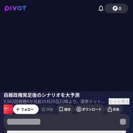
0
鈴木邦和
自維政権発足後のシナリオを大予測
佐々木紀彦
もっと見る
9,562
回視聴
9か月前
10月20日21時より、選挙ドットコム編集長 鈴木邦和氏を迎え、自維政権発足後のシナリオを予測しました。 ＜ゲスト＞ 鈴木邦和｜選挙ドットコム編集長 1989年生まれ、東京大学工学部を卒業後、2012年に政治サイト「日本政治.com」を起業。2017年 東京都議会議員に初当選し、1期務める。現在は選挙ドットコム編集長。自治体DXの仕事にも携わっている。 ＜目次＞
フォロー
評価
保存
ダウンロード
共有