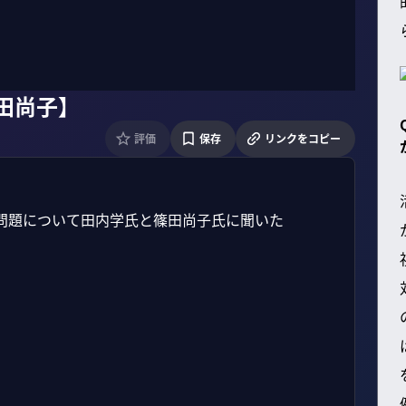
田尚子】
評価
保存
リンクをコピー
題について田内学氏と篠田尚子氏に聞いた
