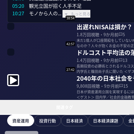
05:20
10:27
　モノから人の...
もっと見る
38:54
出遅れNISAは損か
1.8万
回視聴・
9か月前
5
未だ1億人が口座開設をしていないN
42:57
なのか？人々が抱くお金の不安の正体について
ドルコスト平均法の
会的...
1.4万
回視聴・
9か月前
13
長期投資の必勝術とされるドルコス
27:42
内学氏と篠田尚子氏に聞いた ＜ゲスト＞ 田内学／社会的金融教育家 篠田尚子／ファンドアナリスト サ
2040年の日本社会
ムネイ...
9,808
回視聴・
9か月前
15
日本が資産運用立国を実現するには
＜ゲスト＞ 田内学／社会的金融教育家 篠田尚子／フ
...
関連タグ
資産運用
投資行動
日本経済
日本経済課題
金