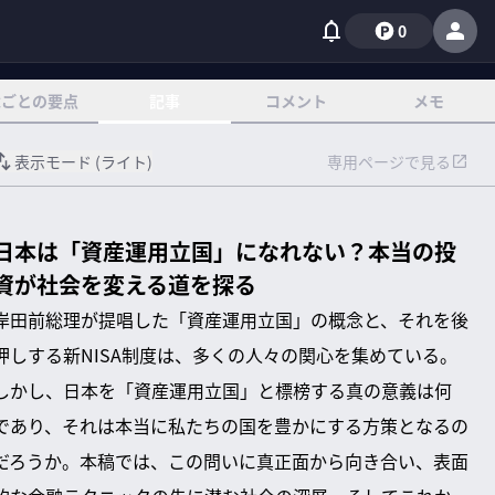
0
章ごとの要点
記事
コメント
メモ
表示モード (
ライト
)
専用ページで見る
日本は「資産運用立国」になれない？本当の投
資が社会を変える道を探る
岸田前総理が提唱した「資産運用立国」の概念と、それを後
押しする新NISA制度は、多くの人々の関心を集めている。
しかし、日本を「資産運用立国」と標榜する真の意義は何
であり、それは本当に私たちの国を豊かにする方策となるの
だろうか。本稿では、この問いに真正面から向き合い、表面