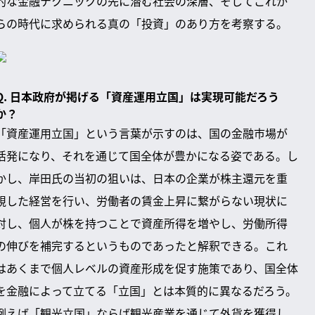
的な金融テクニックの先に潜む社会の深層、そしてこれか
らの時代に求められる真の「投資」のあり方を考察する。
Q. 日本政府が掲げる「資産運用立国」は実現可能だろう
か？
「資産運用立国」という言葉が示すのは、国の金融市場が
活発になり、それを通じて国全体が豊かになる姿である。し
かし、岸田氏の当初の狙いは、日本の企業が株主還元を重
視した経営を行い、労働者の賃金上昇に繋がらない現状に
対し、個人が株を持つことで資産所得を増やし、労働所得
の伸びを補完するというものであったと解釈できる。これ
はあくまで個人レベルの資産形成を促す施策であり、国全体
を金融によって立てる「立国」とは本質的に異なるだろう。
例えば「観光立国」ならば観光産業を通じて外貨を獲得し