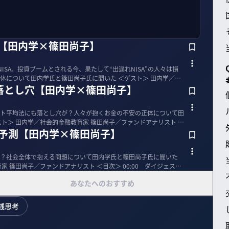
？【田内学×篠田尚子】
ISA。投資ブームとされる今、果たして“出遅れNISA”の人々は損
田内学氏と篠田尚子氏に聞いた ＜ゲスト＞ 田内学／社
落とし穴【田内学×篠田尚子】
ト平均法にも落とし穴が？人々が抱くお金の不安の正体について田
を予測【田内学×篠田尚子】
？社会全体で抱える問題について田内学氏と篠田尚子氏に聞いた
ァンドアナリスト ＜目次＞ 00:00 ダイジェスト
あなたへのおすすめ
銭思考