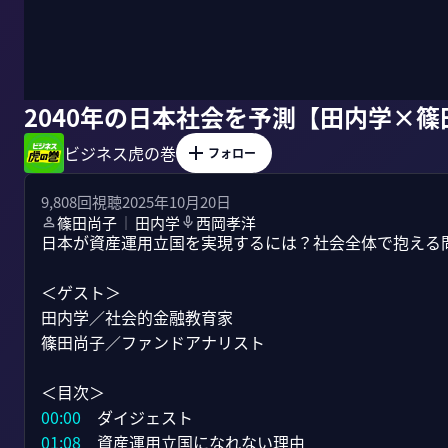
2040年の日本社会を予測【田内学×篠
ビジネス虎の巻
フォロー
9,808
回視聴
2025年10月20日
篠田尚子
田内学
西岡孝洋
｜
日本が資産運用立国を実現するには？社会全体で抱える問
＜ゲスト＞

田内学／社会的金融教育家

篠田尚子／ファンドアナリスト

00:00
01:08