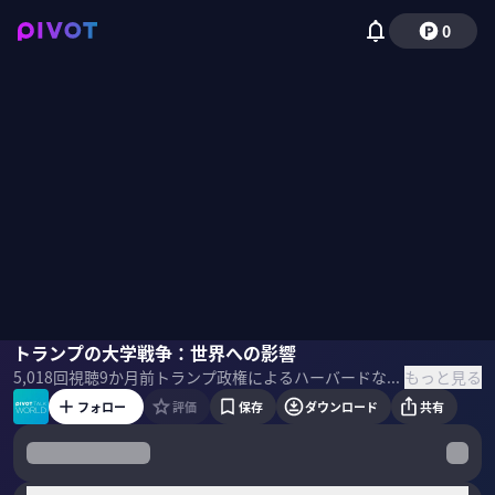
0
齊藤孝祐
トランプの大学戦争：世界への影響
小手森千紗
もっと見る
5,018
回視聴
9か月前
トランプ政権によるハーバードなど名門大学への圧力。助成金打ち切りという形で大学に戦争を仕掛け、和解金を支払ってもなお終わらない「大学戦争」の実態を解説する。アメリカのパワーの源泉を担ってきた大学が、なぜ弾圧の対象となり、その国力の源が崩壊の危機に瀕しているのかを考察する。 ＜ゲスト＞ 齊藤 孝祐 地経学研究所主任客員研究員 上智大学総合グローバル学部教授。専門は国際政治学、安全保障論。筑波大学大学院人文社会科学研究科国際政治経済学専攻修了、博士（国際政治経済学）。横浜国立大学研究推進機構特任准教授等を経て、現職。 ＜目次＞
フォロー
評価
保存
ダウンロード
共有