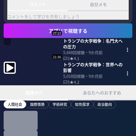
コメント
自分メモ
コメントをして学びを共有しましょう
アプリで視聴する
27:21
トランプの大学戦争：名門大へ
の圧力
5,668
回視聴・
9か月前
21:36
3
4.1
トランプの大学戦争：世界への
影響
5,018
回視聴・
9か月前
5
4.2
関連タグ
あなたへのおすすめ
人間社会
国際情勢
学術研究
知性探求
政治動向