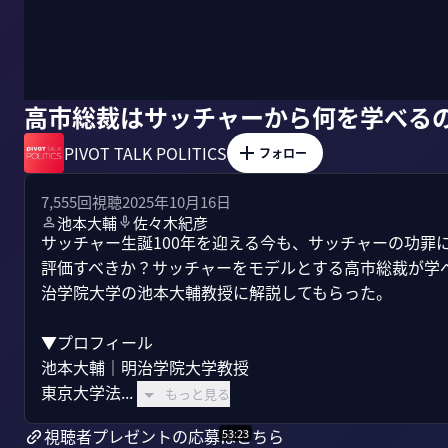
高市総裁はサッチャーから何を学べる
PIVOT TALK POLITICS
フォロー
7,555
回視聴
2025年10月16日
池本大輔
佐々木紀彦
サッチャー生誕100年を迎える今も、サッチャーの功罪
評価すべきか？サッチャーをモデルとする高市総裁が学
治学院大学の池本大輔教授に解説してもらった。

▼プロフィール

池本大輔｜明治学院大学教授

東京大学法...
もっと見る
視聴者プレゼントの応募はこちら
53:23