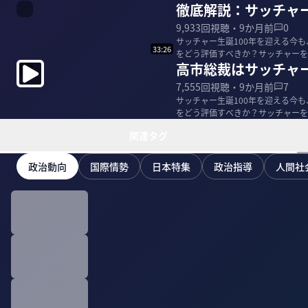
徹底解説：サッチャ
9,933
回視聴・
9か月前
0
サッチャー生誕100年を迎える今
33:26
をどう評価すべきか？サッチャーを
高市総裁はサッチャ
合わせて、明治...
7,555
回視聴・
9か月前
7
サッチャー生誕100年を迎える今
をどう評価すべきか？サッチャーを
合わせて、明治...
関連タグ
政治動向
国際情勢
日本特集
政治指導
人間社