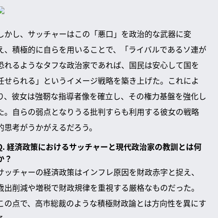
しかし、サッチャーはこの「悪口」を政治的な武器に変
え、積極的に自らを用いることで、「ライバルであるソ連が
恐れるようなタフな政治家であれば、国民は安心して国を
任せられる」というイメージ戦略を築き上げた。これによ
り、彼女は強靭な指導者像を確立し、その権力基盤を強化し
た。自らの弱点となりうる批判すらも利用する彼女の戦略
的思考がうかがえるだろう。
Q. 経済政策におけるサッチャーと現代政治家の教訓とは何
か？
サッチャーの経済政策はインフレ原因を財政赤字と捉え、
歳出削減や増税で財政規律を重視する厳格なものだった。
この点で、高市総裁のような積極財政論とは方向性を異にす