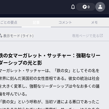
0
章ごとの要点
記事
コメント
メモ
表示モード (
ライト
)
専用ページで見る
鉄の女マーガレット・サッチャー：強靭なリー
ダーシップの光と影
マーガレット・サッチャーは、「鉄の女」としてその名を
世界に刻んだ英国初の女性首相である。彼女の統治は社会
を大きく変革し、強靭なリーダーシップは今なお多くの議
論を呼んでいる。
「鉄の女」という呼称が、当初ソ連による悪口であったこ