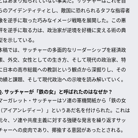
とはあまり知られていない事実だ。サッチャーはこれを自
らのアイデンティティとし、敵国に恐れられるタフな指導者
像を逆手に取った巧みなイメージ戦略を展開した。この悪
評を逆手に取る力は、政治家が逆境を好機に変える術の典
型を示している。
本稿では、サッチャーの多面的なリーダーシップを経済政
策、外交、女性としての生き方、そして現代の政治家、特
に日本の高市総裁への教訓という観点から深掘りし、その
功績と課題、そして現代政治への示唆を読み解いていく。
Q. サッチャーが「鉄の女」と呼ばれたのはなぜか？
マーガレット・サッチャーはソ連の軍機関紙から「鉄の女
（アイアンレディー）」というあだ名を付けられた。これは
元々、ソ連や共産主義に対する強硬な発言を繰り返すサッ
チャーへの皮肉であり、揶揄する意図があったとされる。