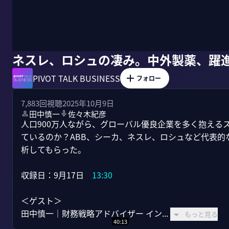
ネスレ、ロシュの凄み。中外製薬、躍
PIVOT TALK BUSINESS
フォロー
7,883
回視聴
2025年10月9日
田中慎一
佐々木紀彦
人口900万人ながら、グローバル優良企業を多く抱える
ているのか？ABB、シーカ、ネスレ、ロシュなど代表
析してもらった。

収録日：9月17日　
13:30
＜ゲスト＞

田中慎一｜財務戦略アドバイザー イン...
もっと見る
40:13