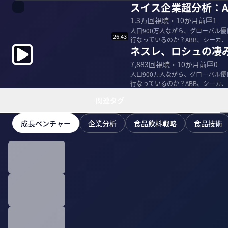
スイス企業超分析：A
1.3万
回視聴・
10か月前
1
人口900万人ながら、グローバル
26:43
行なっているのか？ABB、シーカ
ネスレ、ロシュの凄
慎一氏に分析...
7,883
回視聴・
10か月前
0
人口900万人ながら、グローバル
行なっているのか？ABB、シーカ
慎一氏に分析...
関連タグ
成長ベンチャー
企業分析
食品飲料戦略
食品技術