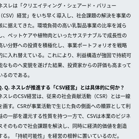
ネスレは「クリエイティング・シェアード・バリュー
（CSV）経営」をいち早く導入し、社会課題の解決を事業の
核に据えてきた。環境負荷の高い乳製品事業の比率を減ら
し、ペットケアや植物肉といったサステナブルで成長性の
高い分野への投資を積極化し、事業ポートフォリオを戦略
的に入れ替えている。これにより、利益構造が強固で持続可
能なものへ変貌を遂げた結果、投資家からの評価も高まって
いるのである。
Q. Q. ネスレが推進する「CSV経営」とは具体的に何か？
ネスレのCSV経営は、従来の社会貢献活動（CSR）とは一線
を画す。CSRが事業活動で生じた負の側面への贖罪として利
益の一部を還元する性質を持つ一方で、CSVは本業のビジネ
スそのもので社会課題を解決し、同時に経済的価値を創造
する。「持続可能性」を経営の根幹に置いているのだ。