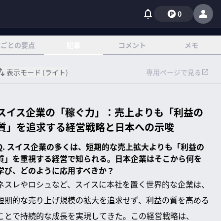
0
章ごとの要点
記事
コメント
メモ
表示モード (
ライト
)
専用ページで見る
スイス企業の「稼ぐ力」：売上よりも「利益の
質」を追求する経営戦略と日本への示唆
Q. スイス企業の多くは、短期的な売上拡大よりも「利益の
質」を重視する経営で知られる。日本企業はそこから何を
学び、どのように応用すべきか？
ネスレやロシュなど、スイスに本社を置く世界的な企業は、
短期的な売り上げ規模の拡大を追求せず、利益の質を高める
ことで持続的な成長を実現してきた。この経営戦略は、