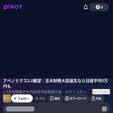
0
井出真吾
アベノミクス2.0展望：玉木財務大臣誕生なら日経平均5万
佐々木紀彦
円も
もっと見る
1.3万
回視聴
10か月前
高市総裁誕生後、大きく上がった日経平均株価。今後も上昇基調は続くのか？今後の注目ポイントは何か？ニッセイ基礎研究所の井出真吾・チーフ株式ストラテジストに展望してもらった。 ▼ゲスト 井出真吾｜ニッセイ基礎研究所 主席研究員・チーフ株式ストラテジスト 1993年東京工業大学卒業、日本生命保険入社。1999年ニッセイ基礎研究所。2023年より現職。著書に『40代から始める 攻めと守りの資産形成』、『株式投資 長期上昇の波に乗れ！』など。専門は株式市場、株式投資、マクロ経済。 ＜目次＞
フォロー
評価
保存
ダウンロード
共有