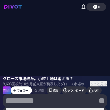
0
嶺井政人
グロース市場改革。小粒上場は消える？
佐々木紀彦
もっと見る
9,603
回視聴
10か月前
東証が発表したグロース市場の改革案。5年で時価総額100億円以上のルールは、グロース市場企業、未上場企業にどんなインパクトをもたらすのか？グロース・キャピタルの嶺井政人氏に聞いた。 ▼ゲスト 嶺井政人｜グロース・キャピタル CEO 2009年にモルガン・スタンレー証券に入社。2013年マイネットのCFOに就任し、2016年には副社長となる。2019年4月グロース・キャピタルを設立。上場ベンチャーの株式による資金調達と成長戦略の実行を支援している。 ＜目次＞
フォロー
評価
保存
ダウンロード
共有