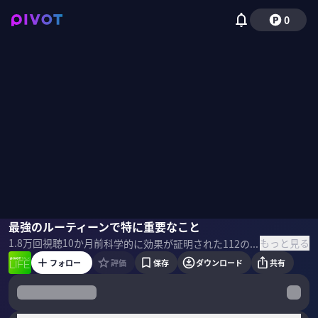
0
堀田秀吾
最強のルーティーンで特に重要なこと
磯貝初奈
もっと見る
1.8万
回視聴
10か月前
科学的に効果が証明された112の習慣の中から、パフォーマンスを最大化する「1日の最強のルーティーン」をPIVOT限定公開。今日から使える具体的な行動レベルで解説。 ＜ゲスト＞ 堀田秀吾｜明治大学法学部教授 言葉とコミュニケーションをテーマに言語学・法学・社会心理学・脳科学などさまざまな学問分野を融合した研究を展開。「明治一受けたい授業」にも選出 ▼参考書籍 『科学的に証明されたすごい習慣大百科』
フォロー
評価
保存
ダウンロード
共有