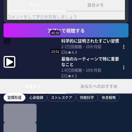
コメント
自分メモ
コメントをして学びを共有しましょう
アプリで視聴する
45:30
科学的に証明されたすごい習慣
2.5万
回視聴・
10か月前
23:52
6
4.4
最強のルーティーンで特に重要
なこと
1.8万
回視聴・
10か月前
2
4.5
関連タグ
あなたへのおすすめ
習慣形成
心身鍛錬
ストレスケア
快眠科学
休息戦略