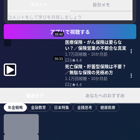
コメント
自分メモ
コメントをして学びを共有しましょう
アプリで視聴する
38:46
医療保険・がん保険は要らな
い？／保険営業の不都合な真実
1.7万
回視聴・
10か月前
36:33
3
4.4
死亡保険・貯蓄型保険は不要？
／無駄な保険の見極め方
1.1万
回視聴・
10か月前
2
4.4
関連タグ
あなたへのおすすめ
年金戦略
金融教育
日本特集
金銭思考
健康医療