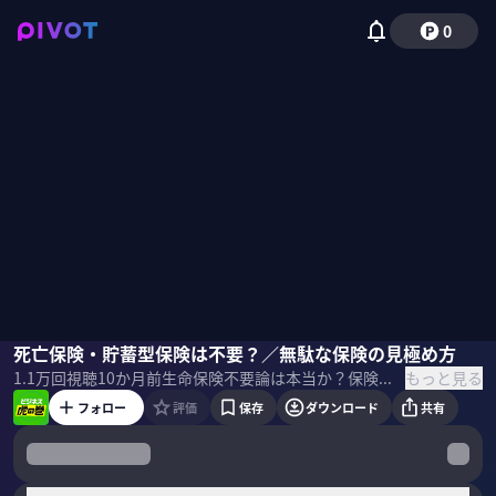
0
長尾義弘
死亡保険・貯蓄型保険は不要？／無駄な保険の見極め方
黒田尚子
柴田阿弥
もっと見る
1.1万
回視聴
10か月前
生命保険不要論は本当か？保険に詳しいファイナンシャルプランナーが大激論。前編のテーマは死亡保険・貯蓄型保険。 ＜ゲスト＞ 長尾義弘／ファイナンシャルプランナー 黒田尚子／ファイナンシャルプランナー サムネイル 写真：iStock
フォロー
評価
保存
ダウンロード
共有