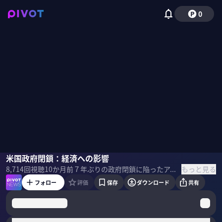
0
松浦大将
米国政府閉鎖：経済への影響
小手森千紗
もっと見る
8,714
回視聴
10か月前
７年ぶりの政府閉鎖に陥ったアメリカ。GDP・株価・金融政策に与える影響、過去の事例との比較について分析。影響拡大の鍵を握るのは「長期化」。職員７５万人一時帰休で大量解雇への発展のおそれは。 ＜ゲスト＞ 松浦大将｜みずほリサーチ＆テクノロジーズ シニア米国経済エコノミスト 大阪大学大学院経済学研究科修了後、2014年入社。日本経済・アジア経済担当、シンガポール駐在を経て現職。 ＜目次＞
フォロー
評価
保存
ダウンロード
共有