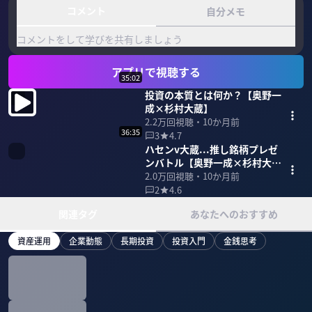
コメント
自分メモ
コメントをして学びを共有しましょう
アプリで視聴する
35:02
投資の本質とは何か？【奥野一
成×杉村大蔵】
2.2万
回視聴・
10か月前
36:35
3
4.7
ハセンv大蔵...推し銘柄プレゼ
ンバトル【奥野一成×杉村大
蔵】
2.0万
回視聴・
10か月前
2
4.6
関連タグ
あなたへのおすすめ
資産運用
企業動態
長期投資
投資入門
金銭思考