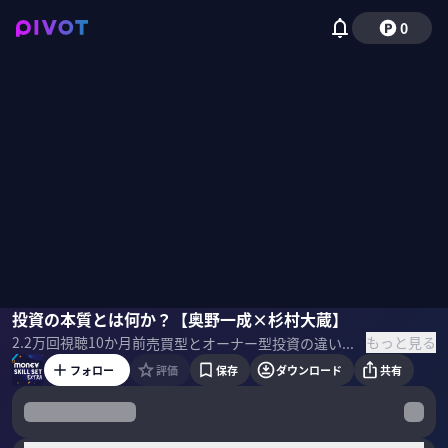
0
奥野一成
投資の本質とは何か？【奥野一成×杉村大蔵】
杉村太蔵
国山ハセン
もっと見る
2.2万
回視聴
10か月前
売買型とオーナー型投資の違い学びである。今の日本人に伝えたい“投資の本質”とは何か？奥野一成氏と杉村太蔵氏に聞いた。 【出演】 奥野一成（農林中金バリューインベストメンツ株式会社 常務取締役兼最高投資責任者 CIO）
フォロー
評価
保存
ダウンロード
共有