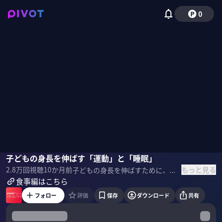
0
田邊雄
子どもの身長を伸ばす「運動」と「睡眠」
小手森千紗
もっと見る
2.8万
回視聴
10か月前
子どもの身長を伸ばすために、食事と並んで大切なのが「運動」と「睡眠」。成長ホルモンの分泌を促す、最適な運動時間は？筋トレは身長に悪いって本当？身長の伸びを促す運動や睡眠のノウハウについて、田邊雄氏に聞いた。 ＜ゲスト＞ 田邊雄｜医師 金沢医科大学医学部を卒業後、順天堂大学医学部附属順天堂医院整形外科へ入局。2020年に東京神田整形外科クリニックを開業。愛称は「身長先生」。著書に『1万5000人のデータに基づいた すごい身長の伸ばし方』（KADOKAWA）など。 ▼参考書籍 『1万5000人のデータに基づいた すごい身長の伸ばし方』
食事編はこちら
フォロー
評価
保存
ダウンロード
共有