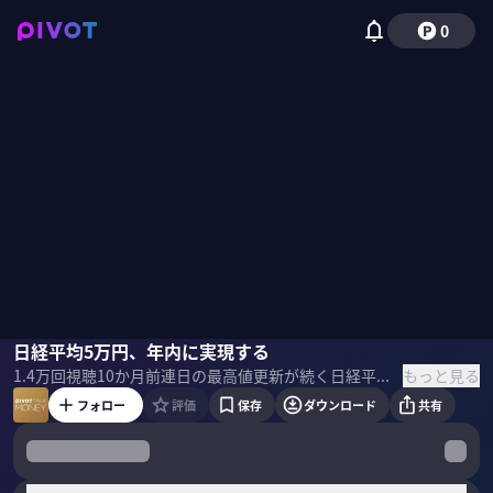
0
広木隆
日経平均5万円、年内に実現する
佐々木紀彦
もっと見る
1.4万
回視聴
10か月前
連日の最高値更新が続く日経平均株価。なぜ株価上昇が続いているのか？年内にどこまで株価は上がるのか？来年も勢いは続くのか？マネックス証券の広木隆チーフ・ストラテジストに聞いた。 ＜ゲスト＞ 広木隆｜マネックス証券 チーフ・ストラテジスト 上智大学外国語学部卒。神戸大学大学院・経済学研究科博士後期課程修了。博士(経済学)。社会構想大学院大学教授。国内銀行系投資顧問、外資系運用会社、ヘッジファンドなど様々な運用機関でファンドマネージャー等を歴任。2010年より現職。 ＜目次＞
フォロー
評価
保存
ダウンロード
共有