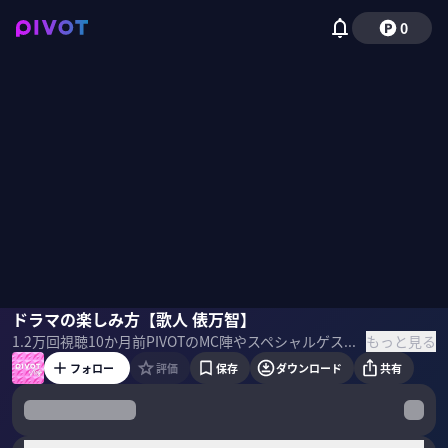
0
俵万智
ドラマの楽しみ方【歌人 俵万智】
もっと見る
1.2万
回視聴
10か月前
PIVOTのMC陣やスペシャルゲストが「深堀りしたいテーマ」を、自由に語るアプリ・Web限定のトークコンテンツ「PIVOT Vlog」 ▼ゲスト 俵万智｜歌人 1962年大阪府生まれ。歌人。早稲田大学第一文学部卒業。1988年に現代歌人協会賞、2021年に迢空賞を受賞。『サラダ記念日」の他、歌集、評伝、エッセイなど著書多数。
フォロー
評価
保存
ダウンロード
共有