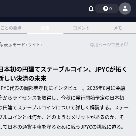
0
章ごとの要点
記事
コメント
メモ
表示モード (
ライト
)
専用ページで見る
日本初の円建てステーブルコイン、JPYCが拓く
新しい決済の未来
JPYC代表の岡部典孝氏にインタビュー。2025年8月に金融
庁からライセンスを取得し、今秋に発行開始予定の日本初
の円建てステーブルコインについて詳しく解説する。ステー
ブルコインとは何か、どのようなメリットがあるのか、そ
して日本の通貨主権を守るために戦うJPYCの挑戦に迫る。