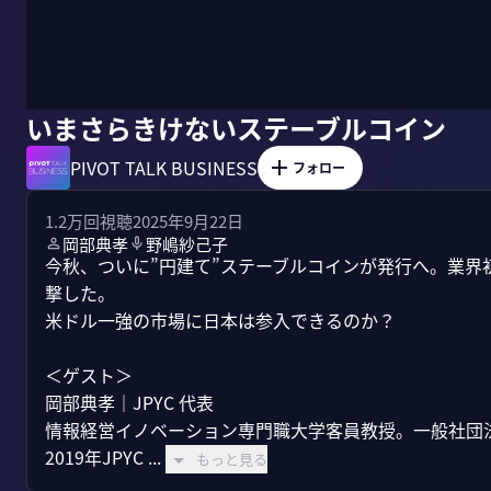
いまさらきけないステーブルコイン
PIVOT TALK BUSINESS
フォロー
1.2万
回視聴
2025年9月22日
岡部典孝
野嶋紗己子
今秋、ついに”円建て”ステーブルコインが発行へ。業界
撃した。

米ドル一強の市場に日本は参入できるのか？

＜ゲスト＞

岡部典孝｜JPYC 代表

情報経営イノベーション専門職大学客員教授。一般社団法
2019年JPYC ...
もっと見る