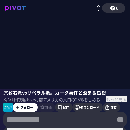
0
加藤喜之
宗教右派vsリベラル派。カーク事件と深まる亀裂
佐々木紀彦
もっと見る
8,731
回視聴
10か月前
アメリカの人口の25％を占めるとも言われる、キリスト教「福音派」。その起源と教えとは何か？チャーリー・カーク殺害とどう関係するのか？そして、なぜトランプを熱狂的に支持するのか？『福音派』の著者である、加藤喜之・立教大学教授に解説してもらった。 ＜ゲスト＞ 加藤喜之｜立教大学文学部教授 専門は思想史、宗教学。プリンストン神学大学院にて博士課程を修了。東京基督教大学准教授やケンブリッジ大学客員フェローなどを経て現在は立教大学で教鞭を執る。ドイツ宗教改革やルネサンス、宗教学に関する著作も手掛ける。 Xのアカウント（@yoshiyuki79） NewsPicksのコラム：
フォロー
評価
保存
ダウンロード
共有