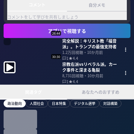
コメント
自分メモ
コメントをして学びを共有しましょう
アプリで視聴する
26:44
完全解説：キリスト教「福音
派」。トランプの最強支持者
1.2万
回視聴・
10か月前
30:30
1
4.4
宗教右派vsリベラル派。カー
ク事件と深まる亀裂
8,731
回視聴・
10か月前
1
4.4
関連タグ
あなたへのおすすめ
政治動向
人間社会
日本特集
デジタル選挙
対話構築