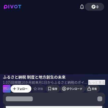
0
笹川千尋
ふるさと納税 制度と地方創生の未来
野嶋紗己子
もっと見る
1.0万
回視聴
10か月前
来月1日からふるさと納税のポイント付与が全面禁止になる。さちふる・笹川千尋代表は「制度自体の意義を見つめ直す機会だ」と述べる。地方創生のあり方はどうなるのか？消費者に求められることとは？ ＜ゲスト＞ 笹川千尋｜さちふる代表 福井県を中心に「ふるさと納税」の中間事業者として活動。受託自治体では3年間で寄附額を1,395%増加させ、全国10位を達成。講演やアドバイザーとしても活動。ふるさと納税地域商社会理事も務める。 サムネイル 写真：iStock
フォロー
評価
保存
ダウンロード
共有