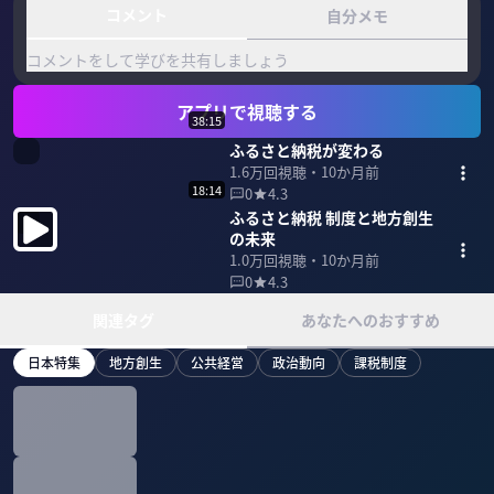
コメント
自分メモ
コメントをして学びを共有しましょう
アプリで視聴する
38:15
ふるさと納税が変わる
1.6万
回視聴・
10か月前
18:14
0
4.3
ふるさと納税 制度と地方創生
の未来
1.0万
回視聴・
10か月前
0
4.3
関連タグ
あなたへのおすすめ
日本特集
地方創生
公共経営
政治動向
課税制度