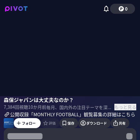
0
Leothefootball
森保ジャパンは大丈夫なのか？
ミムラユウスケ
垣内一之
木崎伸也
佐々木紀彦
もっと見る
7,384
回視聴
10か月前
毎月、国内外の注目テーマを深掘りする「マンスリー・フットボール」。今月は、マンチェスターUの凋落、森保ジャパンの現状と不安、カキーノ移籍情報の振り返りなどをテーマに徹底議論。 公開収録イベント「MONTHLY FOOTBALL」観覧募集 日程：2025年10月28日（火）
公開収録「MONTHLY FOOTBALL」観覧募集の詳細はこちら
フォロー
評価
保存
ダウンロード
共有