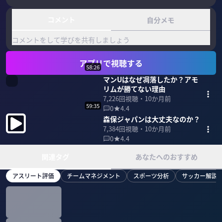
コメント
自分メモ
コメントをして学びを共有しましょう
アプリで視聴する
58:26
マンUはなぜ凋落したか？アモ
リムが勝てない理由
7,226
回視聴・
10か月前
59:35
0
4.4
森保ジャパンは大丈夫なのか？
7,384
回視聴・
10か月前
0
4.4
関連タグ
あなたへのおすすめ
アスリート評価
チームマネジメント
スポーツ分析
サッカー解説