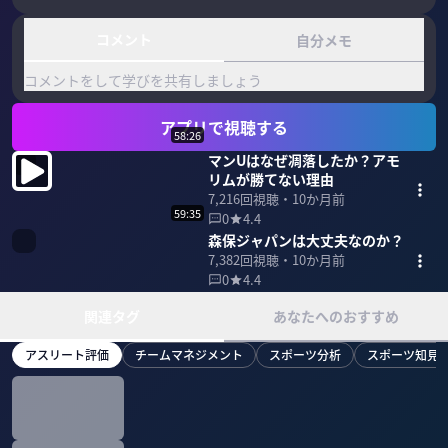
コメント
自分メモ
コメントをして学びを共有しましょう
アプリで視聴する
58:26
マンUはなぜ凋落したか？アモ
リムが勝てない理由
7,216
回視聴・
10か月前
59:35
0
4.4
森保ジャパンは大丈夫なのか？
7,382
回視聴・
10か月前
0
4.4
関連タグ
あなたへのおすすめ
アスリート評価
チームマネジメント
スポーツ分析
スポーツ知見