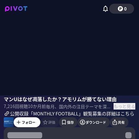
0
Leothefootball
マンUはなぜ凋落したか？アモリムが勝てない理由
ミムラユウスケ
垣内一之
木崎伸也
佐々木紀彦
もっと見る
7,216
回視聴
10か月前
毎月、国内外の注目テーマを深掘りする「マンスリー・フットボール」。今月は、マンチェスターUの凋落、森保ジャパンの現状と不安、カキーノ移籍情報の振り返りなどをテーマに徹底議論。 公開収録イベント「MONTHLY FOOTBALL」観覧募集 日程：2025年10月28日（火）
公開収録「MONTHLY FOOTBALL」観覧募集の詳細はこちら
フォロー
評価
保存
ダウンロード
共有