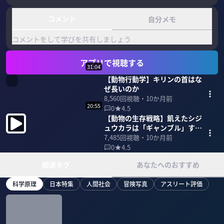
コメント
自分メモ
コメントをして学びを共有しましょう
アプリで視聴する
31:04
【動物行動学】キリンの首はな
ぜ長いのか
8,560
回視聴・
10か月前
20:55
0
4.5
【動物の生存戦略】飢えたシジ
ュウカラは「ギャンブル」す
る？
7,485
回視聴・
10か月前
0
4.5
関連タグ
あなたへのおすすめ
科学原理
日本特集
人間社会
冒険写真
アスリート評価