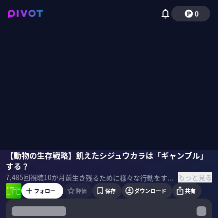
0
松原始
【動物の生存戦略】飢えたシジュウカラは「ギャンブル」
磯貝初奈
する？
もっと見る
7,485
回視聴
10か月前
生き残るために様々な行動をする動物たちの神秘。飢えたシジュウカラが生き残るためにする「ギャンブル」とは？ユニークな「動物行動学」の世界を、松原始氏に聞いた。 ▼ゲスト 松原始｜動物行動学者 1969年、奈良県生まれ。東京大学総合研究博物館•特任准教授。京都大学理学部卒。同大学院理学研究科博士課程修了。専門は動物行動学。研究テーマはカラスの生態、行動と進化。 ▼参考書籍 『君たちはなぜ、そんなことしてるのか？』
フォロー
評価
保存
ダウンロード
共有