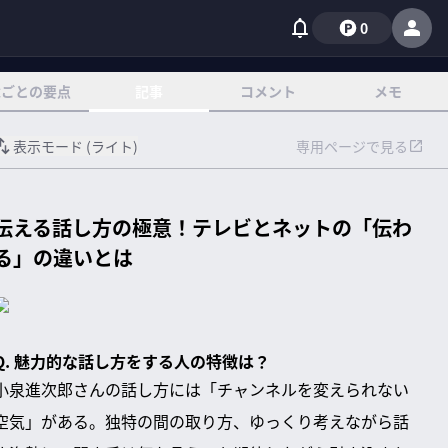
0
章ごとの要点
記事
コメント
メモ
表示モード (
ライト
)
専用ページで見る
伝える話し方の極意！テレビとネットの「伝わ
る」の違いとは
Q. 魅力的な話し方をする人の特徴は？
小泉進次郎さんの話し方には「チャンネルを変えられない
空気」がある。独特の間の取り方、ゆっくり考えながら話