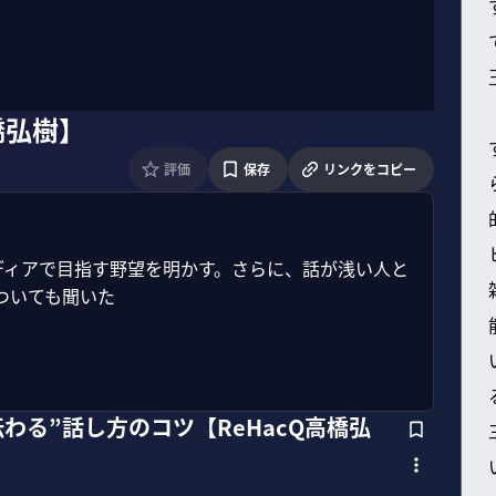
橋弘樹】
評価
保存
リンクをコピー
メディアで目指す野望を明かす。さらに、話が浅い人と
いても聞いた

伝わる”話し方のコツ【ReHacQ高橋弘