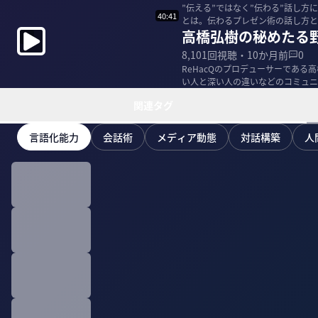
”伝える”ではなく”伝わる”話し
40:41
とは。伝わるプレゼン術の話し方とは
高橋弘樹の秘めたる野
の秘訣...
8,101
回視聴・
10か月前
0
ReHacQのプロデューサーであ
い人と深い人の違いなどのコミュニケーション
ReHa...
関連タグ
言語化能力
会話術
メディア動態
対話構築
人