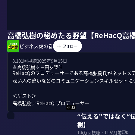
高橋弘樹の秘めたる野望【ReHacQ高
ビジネス虎の巻
フォロー
8,101
回視聴
2025年9月15日
高橋弘樹
三田友梨佳
ReHacQのプロデューサーである高橋弘樹氏がネット
深い人の違いなどのコミュニケーションスキルセットにつ
＜ゲスト＞

高橋弘樹／ReHacQ プロデューサー
44:52
“伝える”ではなく“
樹】
1.6万
回視聴・
11か月前
0