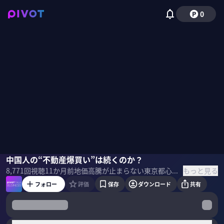
0
吉松こころ
中国人の“不動産爆買い”は続くのか？
佐々木紀彦
もっと見る
8,771
回視聴
11か月前
地価高騰が止まらない東京都心。その牽引役の一つである中国人・香港人の東京爆買いは今後も続くのか？香港現地を取材したばかりの、吉松こころ・Hello News代表に話を聞いた。 ＜ゲスト＞ 吉松こころ｜Hello News 代表 25歳の時、業界紙「週刊全国賃貸住宅新聞」に入社。広告営業として、年間で960社を回る。37歳の時、不動産業界向け通信社、Hello Newsを創業。住まいは28年間賃貸（引越し22回）。文藝春秋PLUSにて「欲望の不動産」連載中。 ＜目次＞
フォロー
評価
保存
ダウンロード
共有