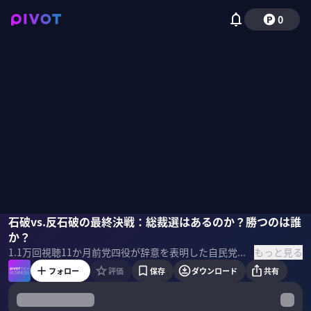
0
林尚行
石破vs.反石破の最終決戦：総裁選はあるのか？勝つのは誰
佐々木紀彦
か？
もっと見る
1.1万
回視聴
11か月前
党四役が辞意を表明した自民党。石破首相は辞任を受け入れるのか？前倒しの総裁選はあるのか？9月8日の投票を左右する要素は何か？そして、新総裁によって連立シナリオはどう変わるのか？朝日新聞の林尚行・前政治部長に聞いた。 ＜ゲスト＞ 林尚行｜朝日新聞 前政治部長 1995年朝日新聞入社。小泉純一郎、小沢一郎、山崎拓、谷垣禎一各氏らの番記者。経済部で経済産業省担当。2025年4月からコンテンツ政策担当補佐役を務める。 ＜目次＞
フォロー
評価
保存
ダウンロード
共有