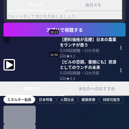
コメント
自分メモ
コメントをして学びを共有しましょう
アプリで視聴する
35:23
【肥料価格が高騰】日本の農業
をウンチが救う
5,938
回視聴・
11か月前
16:56
0
4.2
【ビルの空調、養殖にも】資源
としてのウンチの未来
5,026
回視聴・
11か月前
0
4.4
関連タグ
あなたへのおすすめ
エネルギー転換
日本特集
人間社会
健康医療
持続可能性