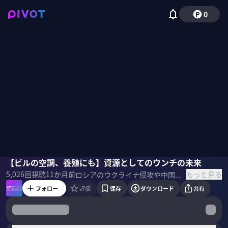
0
山口亮子
【ビルの空調、養殖にも】資源としてのウンチの未来
磯貝初奈
もっと見る
5,026
回視聴
11か月前
ロシアのウクライナ侵攻や中国の禁輸措置で肥料が高騰する中、実は我々の「ウンチ」が資源として注目されている。リンなどを豊富に含む「ウンチ」には、どのような活用の可能性があるのか？農業ジャーナリストの山口亮子氏に聞いた。 ＜参考書籍＞ ウンコノミクス
フォロー
評価
保存
ダウンロード
共有