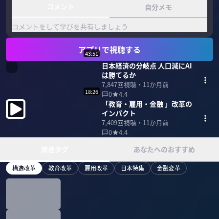
コメント
自分メモ
コメントをして学びを共有しましょう
アプリで視聴する
43:51
日本経済の分岐点 人口減にAI
は勝てるか
7,847
回視聴・
11か月前
18:26
0
4.4
「教育・雇用・金融 」改革の
インパクト
7,409
回視聴・
11か月前
0
4.4
関連タグ
あなたへのおすすめ
構造改革
教育改革
雇用改革
日本特集
金融変革