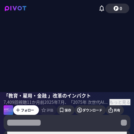
0
梶田脩斗
「教育・雇用・金融 」改革のインパクト
野嶋紗己子
もっと見る
7,409
回視聴
11か月前
2025年7月、「2075年 次世代AIでよみがえる日本経済」という報告書が発表された。 日本がGDP世界11位に転落するというのは本当なのか？著者の一人でエコノミストの梶田脩斗氏に展望を聞いた。
フォロー
評価
保存
ダウンロード
共有