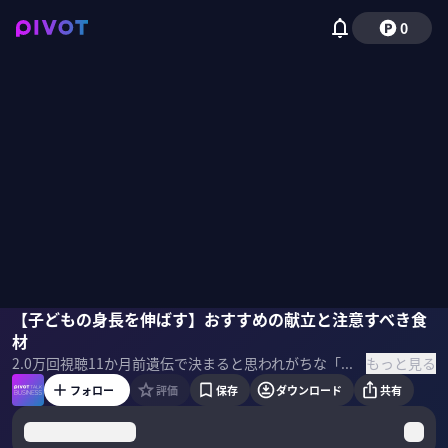
0
田邊雄
【子どもの身長を伸ばす】おすすめの献立と注意すべき食
小手森千紗
材
もっと見る
2.0万
回視聴
11か月前
遺伝で決まると思われがちな「身長」。実は子どもの頃の食事や栄養が伸び幅に大きく影響することがわかってきた。身長を伸ばすために必要な栄養素から考えたおすすめの献立や注意すべき食材について、医師の田邊雄氏に聞いた。 サムネイル 写真：iStock
フォロー
評価
保存
ダウンロード
共有