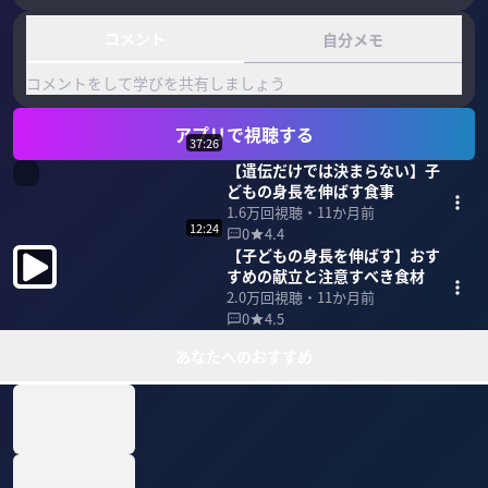
コメント
自分メモ
コメントをして学びを共有しましょう
アプリで視聴する
37:26
【遺伝だけでは決まらない】子
どもの身長を伸ばす食事
1.6万
回視聴・
11か月前
12:24
0
4.4
【子どもの身長を伸ばす】おす
すめの献立と注意すべき食材
2.0万
回視聴・
11か月前
0
4.5
あなたへのおすすめ