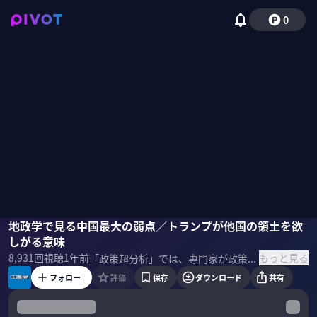
0
峯村健司
地政学で見る中国最大の弱点／トランプが他国の領土を欲
奥山真司
小手森千紗
しがる意味
もっと見る
8,931
回視聴
1年前
「政策超分析」では、専門家が政策や国際情勢を徹底解説。今回のテーマは「地政学入門」。後編では、地政学の見地から中国の弱点を分析。 ＜ゲスト＞ 小手森千紗｜PIVOT MC 峯村健司｜キヤノングローバル戦略研究所 上席研究員
フォロー
評価
保存
ダウンロード
共有