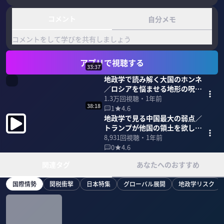
コメント
自分メモ
コメントをして学びを共有しましょう
アプリで視聴する
33:37
地政学で読み解く大国のホンネ
／ロシアを悩ませる地形の呪い
／アジアの水源を支配する中国
1.3万
回視聴・
1年前
38:18
1
4.6
地政学で見る中国最大の弱点／
トランプが他国の領土を欲しが
る意味
8,931
回視聴・
1年前
0
4.6
関連タグ
あなたへのおすすめ
国際情勢
関税衝撃
日本特集
グローバル展開
地政学リスク