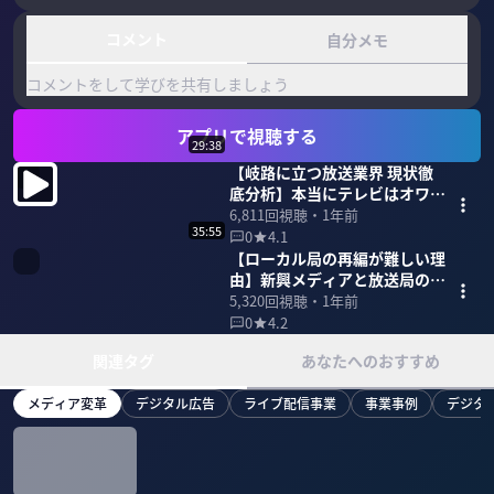
コメント
自分メモ
コメントをして学びを共有しましょう
アプリで視聴する
29:38
【岐路に立つ放送業界 現状徹
底分析】本当にテレビはオワコ
ンなのか？
6,811
回視聴・
1年前
35:55
0
4.1
【ローカル局の再編が難しい理
由】新興メディアと放送局の関
係性
5,320
回視聴・
1年前
0
4.2
関連タグ
あなたへのおすすめ
メディア変革
デジタル広告
ライブ配信事業
事業事例
デジタ