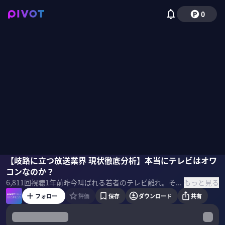
0
塩野誠
【岐路に立つ放送業界 現状徹底分析】本当にテレビはオワ
水野泰志
小手森千紗
コンなのか？
もっと見る
6,811
回視聴
1年前
昨今叫ばれる若者のテレビ離れ。そこに起こったフジテレビ問題。本当にテレビはオワコンなのか？勢いを増すTVerの存在。在京キー局各社は売上高好調のわけとは。水野泰志氏と塩野誠氏に岐路に立つ放送業界を徹底分析した。 ＜ゲスト＞ 水野泰志｜メディア激動研究所 代表 大学卒業後、中日新聞社に入社。東京新聞（中日新聞社東京本社）で政治部、経済部、編集委員を通じ、メディア・情報通信を担当。現在はメディアや情報通信政策を研究。 塩野誠｜株式会社経営共創基盤 取締役CLO・マネージングディレクター。コンサルティング、M&Aアドバイザリー、投資に関しても豊富な経験を持つ。内閣府知的財産戦略本部構想委員会委員など務める。ライブドアによるニッポン放送買収に関わる。 ＜目次＞
フォロー
評価
保存
ダウンロード
共有