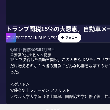
トランプ関税15％の大恩恵。自動車メ
PIVOT TALK BUSINESS
フォロー
9,661
回視聴
2025年7月25日
安藤久史
佐々木紀彦
15％で決着した自動車関税。この大きなポジティブサプ
だけ増えるのか？今後の競争にどんな影響を及ぼすのか
った。

＜ゲスト＞

安藤久史｜フォーイン アナリスト

ソウル大学大学院（修士課程、国際協力学）修了後、共..