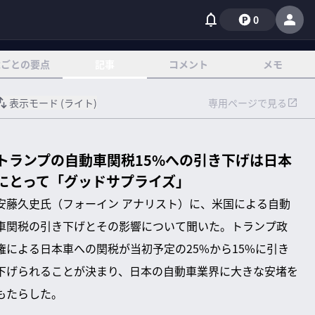
0
章ごとの要点
記事
コメント
メモ
表示モード (
ライト
)
専用ページで見る
トランプの自動車関税15%への引き下げは日本
にとって「グッドサプライズ」
安藤久史氏（フォーイン アナリスト）に、米国による自動
車関税の引き下げとその影響について聞いた。トランプ政
権による日本車への関税が当初予定の25%から15%に引き
下げられることが決まり、日本の自動車業界に大きな安堵を
もたらした。