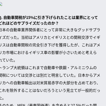
Q. 自動車関税が15%に引き下げられたことは業界にとって
どれほどのサプライズだったのか？
日本の自動車業界関係者にとって非常に大きなグッドサプラ
イズだった。当初はアメリカとイギリスとの関税交渉でイギ
リスは自動車関税の完全引き下げを獲得したが、これはアメ
リカ市場におけるイギリス車の影響が小さいためと考えら
れていた。
トランプ大統領はこれまで自動車や鉄鋼・アルミニウムの
関税については交渉とは別だと明言していた。日本からアメ
リカへの自動車輸出は対米貿易赤字の大部分を占めており、
これを除外することはないだろうという見立てが一般的だっ
た。
そのため、MFN（最恵国待遇）を含めると27.5%だった関