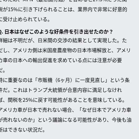
税が15%に引き下げられることは、業界内で非常に好意的
に受け止められている。
Q. 日本はなぜこのような好条件を引き出せたのか？
詳細は不明だが、日米間の交渉の結果として実現した。た
だし、アメリカ側は米国産農産物の日本市場解放と、アメリ
カ車の日本への輸出促進を求めている点には注意が必要
だ。
特に重要なのは「市販機（6ヶ月）に一度見直し」という条
件だ。これはトランプ大統領が合意内容に満足しなけれ
ば、関税を25%に戻す可能性があることを意味している。
アメリカ車が日本で売れない場合、「なぜ日本でアメリカ車
が売れないのか」という議論になる可能性があり、今後も油
断はできない状況だ。