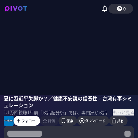
0
峯村健司
夏に習近平失脚か？／健康不安説の信憑性／台湾有事シミ
小原凡司
山下裕貴
磯貝初奈
ュレーション
もっと見る
1.1万
回視聴
1年前
「政策超分析」では、専門家が政策や国際情勢を徹底解説。今回のテーマは「中国の海洋進出」。後編では、習近平失脚説と台湾有事シミュレーションを取り上げる。 ＜ゲスト＞ 磯貝初奈｜MC 峯村健司｜キヤノングローバル戦略研究所 上席研究員
フォロー
評価
保存
ダウンロード
共有