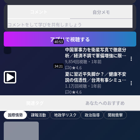
コメント
自分メモ
コメントをして学びを共有しましょう
アプリで視聴する
40:53
中国軍事力を衛星写真で徹底分
析／経済不調で軍備増強に限界
も／海の支配を目論む中国の弱
9,854
回視聴・
1年前
34:21
点
0
4.6
夏に習近平失脚か？／健康不安
説の信憑性／台湾有事シミュレ
ーション
1.1万
回視聴・
1年前
0
4.6
関連タグ
あなたへのおすすめ
国際情勢
諜報活動
地政学リスク
政治指導
関税衝撃