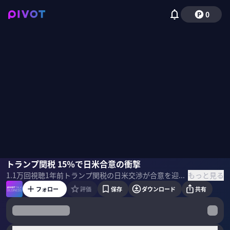
0
今村卓
トランプ関税 15％で日米合意の衝撃
小手森千紗
もっと見る
1.1万
回視聴
1年前
トランプ関税の日米交渉が合意を迎え、相互関税が15％に引き下げられることが明らかに。難航と言われていた交渉がこのタイミングで妥結したのはなぜ？トランプ政権側の狙いとは？日本とアメリカの経済への影響は？丸紅経済研究所の今村卓社長が徹底分析＆緊急解説。 ＜ゲスト＞ 今村卓｜丸紅経済研究所 社長 2008~2017年 丸紅米国会社ワシントン事務所長。現場経験に裏付けられた 独自の米国観を培い、米国政治経済から世界経済、国際政治、経済安全保障まで分析・論説を行う。日本経済団体連合会外交委員会企画部会長。 ＜目次＞
フォロー
評価
保存
ダウンロード
共有