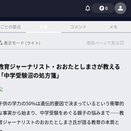
0
章ごとの要点
記事
コメント
メモ
表示モード (
ライト
)
専用ページで見る
教育ジャーナリスト・おおたとしまさが教える
「中学受験沼の処方箋」
子供の学力の50%は遺伝的要因で決まっているという衝撃的
な事実から始まり、中学受験をめぐる親子の悩みまで——教
育ジャーナリストのおおたとしまさ氏が語る教育の本質と