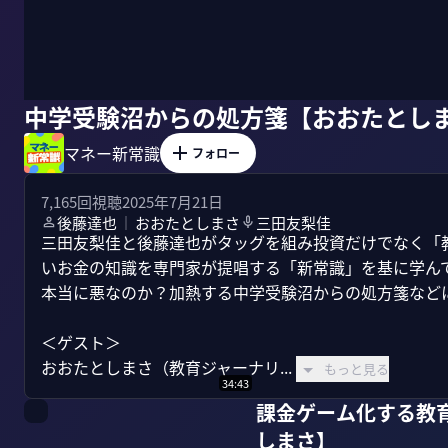
中学受験沼からの処方箋【おおたとし
マネー新常識
フォロー
7,165
回視聴
2025年7月21日
後藤達也
おおたとしまさ
三田友梨佳
｜
三田友梨佳と後藤達也がタッグを組み投資だけでなく「
いお金の知識を専門家が提唱する「新常識」を基に学ん
本当に悪なのか？加熱する中学受験沼からの処方箋などに
＜ゲスト＞

おおたとしまさ（教育ジャーナリ...
もっと見る
34:43
課金ゲーム化する教
しまさ】