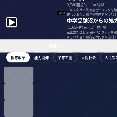
9,780
回視聴・
1年前
1
三田友梨佳と後藤達也がタッグを組
32:50
正しいお金の知識を専門家が提唱す
中学受験沼からの処
金ゲーム化する教...
7,165
回視聴・
1年前
0
三田友梨佳と後藤達也がタッグを組
正しいお金の知識を専門家が提唱す
育格差は本当に悪...
関連タグ
教育改革
能力開発
子育て術
人間社会
人生哲