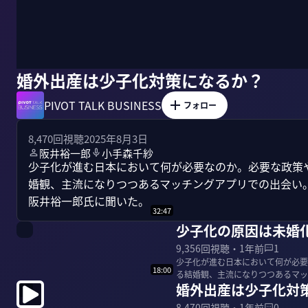
婚外出産は少子化対策になるか？
PIVOT TALK BUSINESS
フォロー
8,470
回視聴
2025年8月3日
阪井裕一郎
小手森千紗
少子化が進む日本において何が必要なのか。必要な政策
婚観、主流になりつつあるマッチングアプリでの出会い
阪井裕一郎氏に聞いた。
32:47
少子化の原因は未婚
9,356
回視聴・
1年前
1
少子化が進む日本において何が必要
18:00
る結婚観、主流になりつつあるマッ
婚外出産は少子化対
准教授の阪井裕一...
8,470
回視聴・
1年前
0