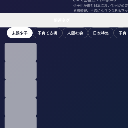
少子化が進む日本において何が必要
る結婚観、主流になりつつあるマッ
准教授の阪井裕一...
関連タグ
未婚少子
子育て支援
人間社会
日本特集
子育