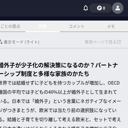
0
章ごとの要点
記事
コメント
メモ
表示モード (
ライト
)
専用ページで見る
婚外子が少子化の解決策になるのか？パートナ
ーシップ制度と多様な家族のかたち
世界では結婚せずに子どもを持つカップルが増加し、OECD
諸国の平均では子どもの40%以上が婚外子として生まれて
いる。日本では「婚外子」という言葉にネガティブなイメー
ジがつきまとうが、欧米では当たり前の選択肢になってい
る。結婚と子育てを切り離して考える欧米と、セットで考え