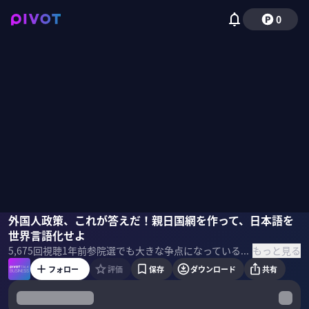
0
海老原嗣生
外国人政策、これが答えだ！親日国網を作って、日本語を
佐々木紀彦
世界言語化せよ
もっと見る
5,675
回視聴
1年前
参院選でも大きな争点になっている「外国人政策」。現在の外国人就労のリアルとは？何が日本にとってベストな外国人政策なのか？雇用ジャーナリストの海老原嗣生氏に聞いた。 ＜ゲスト＞ 海老原嗣生｜雇用ジャーナリスト サッチモ代表社員。大正大学客員教授。大手メーカーを経て、リクルートエイブリック（現リクルートキャリア）入社。雑誌「Works」編集長、人材・経営誌「HRmics」編集長を経て、2008年ニッチモを立ち上げる。 ＜目次＞
フォロー
評価
保存
ダウンロード
共有