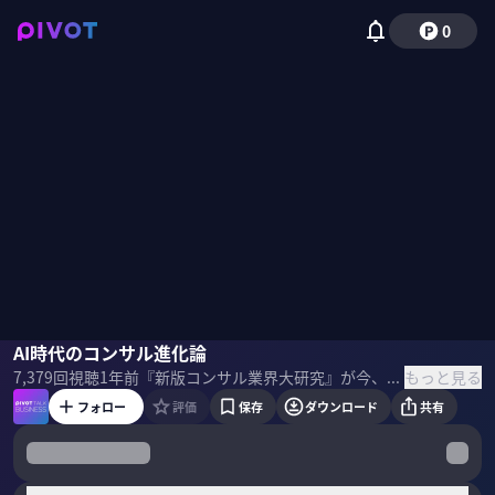
0
渡辺秀和
AI時代のコンサル進化論
佐々木紀彦
野嶋紗己子
もっと見る
7,379
回視聴
1年前
『新版コンサル業界大研究』が今、東大で最も売れている。「とりあえずコンサル(とりコン)」の時代にコンサルを目指す意味とは？著者の一人、渡辺秀和氏に業界の最前線を聞いた。
フォロー
評価
保存
ダウンロード
共有