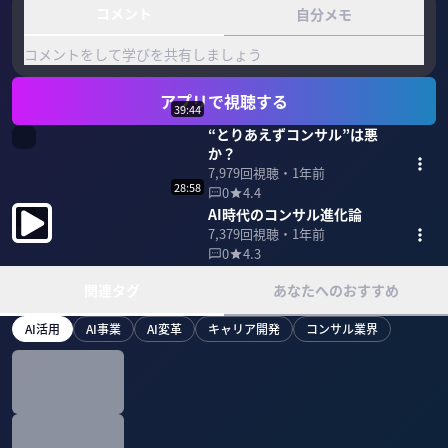
コメント
自分メモ
コメントをして学びを共有しましょう
アプリで視聴する
39:44
“とりあえずコンサル”は悪
か？
7,979
回視聴・
1年前
28:58
0
4.4
AI時代のコンサル進化論
7,379
回視聴・
1年前
0
4.3
関連タグ
あなたへのおすすめ
AI活用
AI事業
AI変革
キャリア開発
コンサル業界