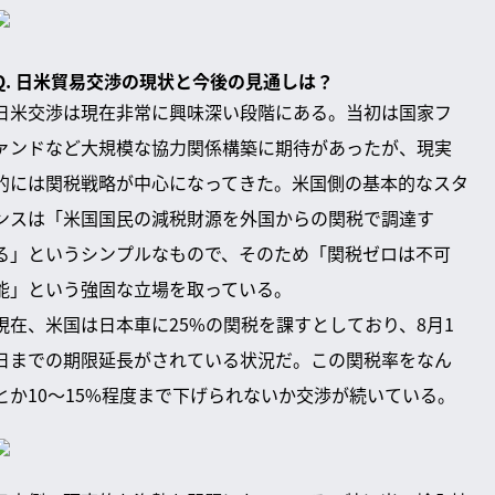
Q. 日米貿易交渉の現状と今後の見通しは？
日米交渉は現在非常に興味深い段階にある。当初は国家フ
ァンドなど大規模な協力関係構築に期待があったが、現実
的には関税戦略が中心になってきた。米国側の基本的なスタ
ンスは「米国国民の減税財源を外国からの関税で調達す
る」というシンプルなもので、そのため「関税ゼロは不可
能」という強固な立場を取っている。
現在、米国は日本車に25%の関税を課すとしており、8月1
日までの期限延長がされている状況だ。この関税率をなん
とか10〜15%程度まで下げられないか交渉が続いている。