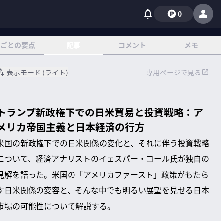
0
章ごとの要点
記事
コメント
メモ
表示モード (
ライト
)
専用ページで見る
トランプ新政権下での日米貿易と投資戦略：ア
メリカ帝国主義と日本経済の行方
米国の新政権下での日米関係の変化と、それに伴う投資戦略
について、経済アナリストのイェスパー・コール氏が独自の
見解を語った。米国の「アメリカファースト」政策がもたら
す日米関係の変容と、そんな中でも明るい展望を見せる日本
市場の可能性について解説する。