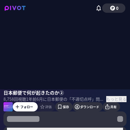
0
五味儀裕
日本郵便で何が起きたのか②
野嶋紗己子
もっと見る
8,758
回視聴
1年前
6月に日本郵便の「不適切点呼」問題で下された“最重処分“。 トラック運送事業の許可取り消しを経営陣はどう受け止めているのか？ 日本の物流の未来は？執行役員の五味儀裕氏に直撃した。 ＜ゲスト＞ 五味儀裕｜日本郵便執行役員 2003年に総務省（旧：日本郵政公社）入省。郵便・物流部門において、営業、新規事業開発、オペレーション・コスト管理等の業務を担当。 2023年8月から現職。JP楽天ロジスティクスの取締役も務める。 ＜目次＞
フォロー
評価
保存
ダウンロード
共有