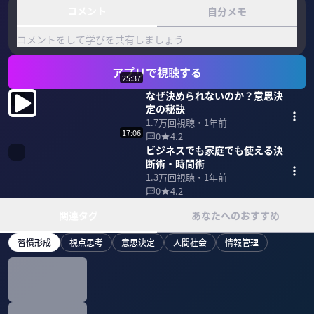
コメント
自分メモ
コメントをして学びを共有しましょう
アプリで視聴する
25:37
なぜ決められないのか？意思決
定の秘訣
1.7万
回視聴・
1年前
17:06
0
4.2
ビジネスでも家庭でも使える決
断術・時間術
1.3万
回視聴・
1年前
0
4.2
関連タグ
あなたへのおすすめ
習慣形成
視点思考
意思決定
人間社会
情報管理