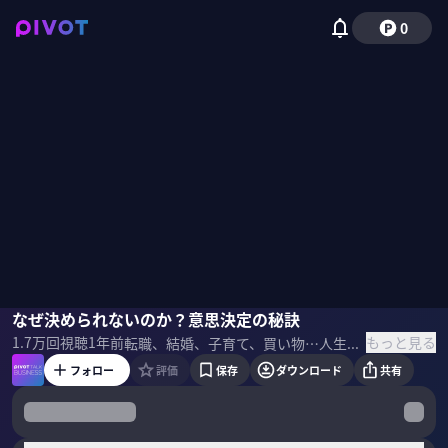
0
中島美鈴
なぜ決められないのか？意思決定の秘訣
小手森千紗
もっと見る
1.7万
回視聴
1年前
転職、結婚、子育て、買い物…人生は決断の連続。なぜ私たちは「決められない」のか？臨床心理士・中島美鈴が、私たちが決断できない5つのタイプを解説。さらに、独自の意思決定術「もじせか」を活用し、ビジネスでも家庭でも役立つ具体的な決断術を伝授する。決断力を格段に向上させるため、明日から実践できる具体的な方法を解説。 ＜ゲスト＞ 中島美鈴｜臨床心理士 1978年福岡県生まれ、公認心理師。心理学博士(九州大学)。中島心理相談所所長。専門は時間管理とADHDの認知行動療法。時間管理の専門家として本の執筆、テレビ出演、コラム連載、セミナー講師など多方面で活躍。 ＜参考書籍＞ 『マンガで挑戦 とっちらかった頭の中を整理して決められる人になる』
フォロー
評価
保存
ダウンロード
共有