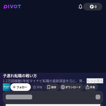
0
瀧川さおり
子連れ転職の戦い方
小手森千紗
もっと見る
1.2万
回視聴
1年前
マイナビ転職の最新調査を元に、育児とキャリアの両立のリアルを深掘り。働き方の制度は整いつつあるのに、なぜ「続けられない」と考える人がいるのか？夫との協力のギャップ、「名もなき家事」の負担、育休中の収入減やキャリアへの不安、さらに企業に潜むアンコンシャスバイアスまで。マイナビ転職編集長・瀧川さおり氏が、調査結果から見える課題と、子育て中の転職のリアル、そして自分らしいキャリアを築くためのヒントを徹底解説。
フォロー
評価
保存
ダウンロード
共有