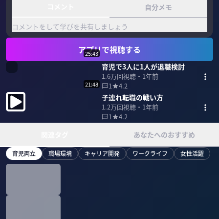
コメント
自分メモ
コメントをして学びを共有しましょう
アプリで視聴する
25:43
育児で3人に1人が退職検討
1.6万
回視聴・
1年前
21:48
1
4.2
子連れ転職の戦い方
1.2万
回視聴・
1年前
1
4.2
関連タグ
あなたへのおすすめ
育児両立
職場環境
キャリア開発
ワークライフ
女性活躍