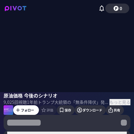
0
新村直弘
原油価格 今後のシナリオ
野嶋紗己子
もっと見る
9,025
回視聴
1年前
トランプ大統領の「無条件降伏」発言で原油市場が一変。 ホルムズ海峡の封鎖の可能性は？日本経済への影響リスクは？ガソリンはどうなる？ 今後の原油価格のシナリオをマーケット・リスク・アドバイザリー共同代表の新村直弘氏に聞いた。 ＜ゲスト＞ 新村直弘｜マーケット・リスク・アドバイザリー共同代表 日本興業銀行、バークレイズ・キャピタル証券、ドイツ証券を経て、2010年にマーケット・リスク・アドバイザリーを設立、共同代表に就任。原材料市場動向分析、市場価格リスク対策（デリバティブ）を担当。日本アナリスト協会検定会員、資源エネルギー学会会員。 ＜目次＞
フォロー
評価
保存
ダウンロード
共有