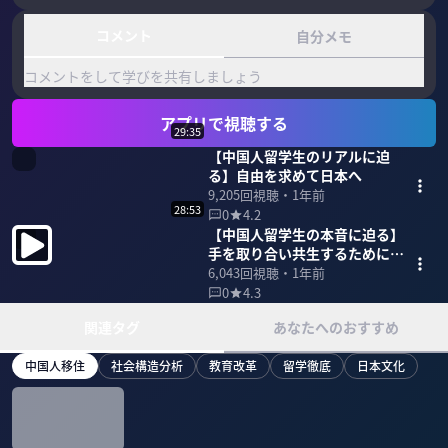
コメント
自分メモ
コメントをして学びを共有しましょう
アプリで視聴する
29:35
【中国人留学生のリアルに迫
る】自由を求めて日本へ
9,205
回視聴・
1年前
28:53
0
4.2
【中国人留学生の本音に迫る】
手を取り合い共生するために必
要なこと
6,043
回視聴・
1年前
0
4.3
関連タグ
あなたへのおすすめ
中国人移住
社会構造分析
教育改革
留学徹底
日本文化