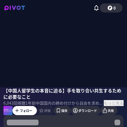
0
阿古智子
【中国人留学生の本音に迫る】手を取り合い共生するため
野嶋紗己子
に必要なこと
もっと見る
6,043
回視聴
1年前
中国国内の締め付けから自由を求めて日本に来日する中国人留学生。なぜ分断は深まるのか。『中国人留学生のリアルに迫る』をテーマに東京大学大学院 准教授の阿古智子氏に聞いた。後編は「留学生の本音」に迫る。 ＜ゲスト＞ 阿古智子｜東京大学大学院 准教授 1971年大阪府生まれ。大阪外国語大学、名古屋大学大学院を経て、香港大学教育学系Ph.D取得。在中国日本大使館專門調查員、早稲田大学准教授などを経て、2013年より現職。
フォロー
評価
保存
ダウンロード
共有