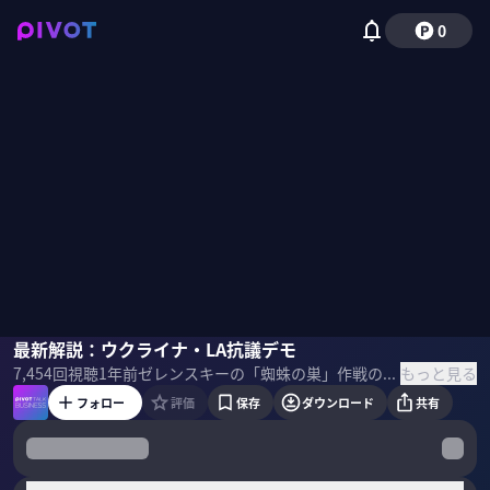
0
ジョセフ・クラフト
最新解説：ウクライナ・LA抗議デモ
佐々木紀彦
もっと見る
7,454
回視聴
1年前
ゼレンスキーの「蜘蛛の巣」作戦の真の狙いは何か？米国世論がウクライナ寄りに変わったのはなぜか？LA抗議デモはいつ沈静化するのか？トランプへの反発は強まっているのか？ジョセフ・クラフト氏に展望してもらった。 ＜ゲスト＞ ジョセフ・クラフト｜経済アナリスト／東京国際大学副学長 1986年カリフォルニア大学バークレイ校卒業後モルガン・スタンレーNYKに入社。1987年同社東京支社に着任し為替と債券トレーディングの共同ヘッド。2000年以降はマネージングディレクターを務めるコーポレート・デリバティブ・セールスのヘッド、債券営業、アジア・太平洋地域における為替営業の責任者なども歴任。2007年ドレスナー・クラインオート証券、2010年バンク・オブ・アメリカ東京支店副支店長兼為替本部長などを経て、2015年ロールシャッハ・アドバイザリー㈱代表取締役就任。SBI FXトレード社外取締役及び ソニー・グループ株式会社社外取締役。24年11月から東京国際大学副学長兼特命教授も務める。 ＜目次＞
フォロー
評価
保存
ダウンロード
共有