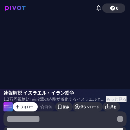
0
ジョセフ・クラフト
速報解説 イスラエル・イラン紛争
佐々木紀彦
もっと見る
1.2万
回視聴
1年前
攻撃の応酬が激化するイスラエルとイラン。ネタニヤフの狙いとは何か？ これから起きるであろう2つの有力シナリオを、経済アナリストのジョセフクラフト氏に聞いた。 ＜ゲスト＞ ジョセフ・クラフト｜経済アナリスト／東京国際大学副学長 1986年カリフォルニア大学バークレイ校卒業後モルガン・スタンレーNYKに入社。1987年同社東京支社に着任し為替と債券トレーディングの共同ヘッド。2000年以降はマネージングディレクターを務めるコーポレート・デリバティブ・セールスのヘッド、債券営業、アジア・太平洋地域における為替営業の責任者なども歴任。2007年ドレスナー・クラインオート証券、2010年バンク・オブ・アメリカ東京支店副支店長兼為替本部長などを経て、2015年ロールシャッハ・アドバイザリー㈱代表取締役就任。SBI FXトレード社外取締役及び ソニー・グループ株式会社社外取締役。24年11月から東京国際大学副学長兼特命教授も務める。 ＜目次＞
フォロー
評価
保存
ダウンロード
共有