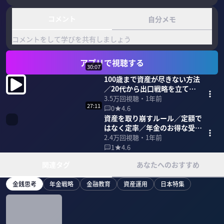
コメント
自分メモ
コメントをして学びを共有しましょう
アプリで視聴する
30:07
100歳まで資産が尽きない方法
／20代から出口戦略を立てて
資産形成【野尻哲史×菱田雅
3.5万
回視聴・
1年前
27:11
生】
0
4.6
資産を取り崩すルール／定額で
はなく定率／年金のお得な受け
取り方／100歳まで安心【野尻
2.4万
回視聴・
1年前
哲史×菱田雅生】
1
4.6
関連タグ
あなたへのおすすめ
金銭思考
年金戦略
金融教育
資産運用
日本特集