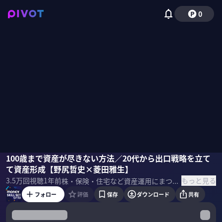
0
菱田雅生
100歳まで資産が尽きない方法／20代から出口戦略を立て
野尻哲史
国山ハセン
て資産形成【野尻哲史×菱田雅生】
もっと見る
3.5万
回視聴
1年前
株・保険・住宅など資産運用にまつわるスキルセットを一流のプロの講義を受けて学ぶMONEY SKILL SETの応用編。今回は「100歳まで安心の資産戦略」をフィンウェル研究所代表の野尻哲史さんと正直FPの菱田雅生さん解説。前編では、現役世代に向けた資産形成術を教える。 ＜ゲスト＞ 野尻哲史（フィンウェル研究所 代表）
フォロー
評価
保存
ダウンロード
共有